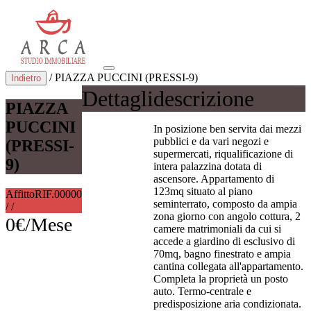
/ PIAZZA PUCCINI (PRESSI-9)
Indietro
Dettagli
descrizione
PIAZZA
PUCCINI
In posizione ben servita dai mezzi
pubblici e da vari negozi e
(PRESSI-
supermercati, riqualificazione di
9)
intera palazzina dotata di
ascensore. Appartamento di
123mq situato al piano
Affitto
RIF.00000
seminterrato, composto da ampia
/ /
zona giorno con angolo cottura, 2
0€/Mese
camere matrimoniali da cui si
accede a giardino di esclusivo di
70mq, bagno finestrato e ampia
cantina collegata all'appartamento.
Completa la proprietà un posto
auto. Termo-centrale e
predisposizione aria condizionata.