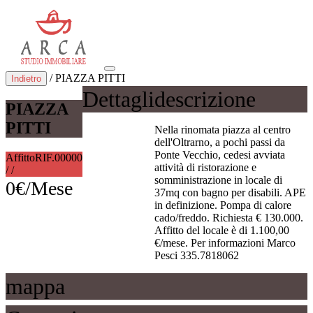
/ PIAZZA PITTI
Indietro
Dettagli
descrizione
PIAZZA
PITTI
Nella rinomata piazza al centro
dell'Oltrarno, a pochi passi da
Ponte Vecchio, cedesi avviata
Affitto
RIF.00000
attività di ristorazione e
/ /
somministrazione in locale di
0€/Mese
37mq con bagno per disabili. APE
in definizione. Pompa di calore
cado/freddo. Richiesta € 130.000.
Affitto del locale è di 1.100,00
€/mese. Per informazioni Marco
Pesci 335.7818062
mappa